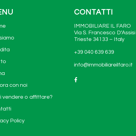
ENU
CONTATTI
me
IMMOBILIARE IL FARO
Via S. Francesco D’Assisi
 siamo
Trieste 34133 – Italy
dita
+39 040 639 639
tto
info@immobiliareilfaro.it
ma
ora con noi
i vendere o affittare?
tatti
vacy Policy