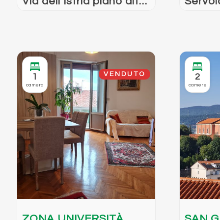
Via dell’Istria piano alto
Servo
vista mare
in stab
VENDUTO
1
2
camera
camere
ZONA UNIVERSITÀ
SAN 