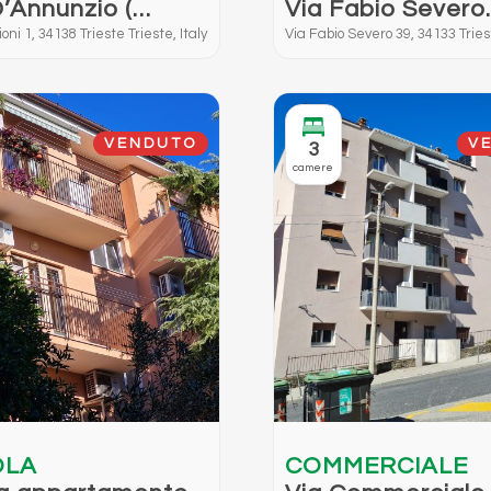
D’Annunzio (
Via Fabio Severo
 MIONI )
ioni ) Alloggio In
(angolo Coroneo)
oni 1, 34138 Trieste Trieste, Italy
Via Fabio Severo 39, 34133 Triest
 Stato
etamente
ato
VENDUTO
V
3
camere
OLA
COMMERCIALE