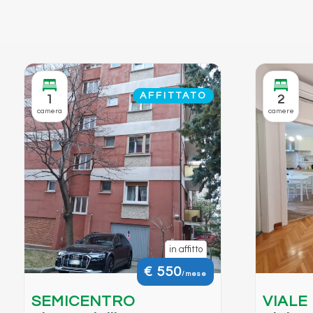
AFFITTATO
1
2
camera
camere
in affitto
€ 550
/mese
SEMICENTRO
VIALE