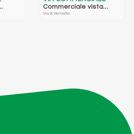
Commerciale vista
mare
Via di Verniellis