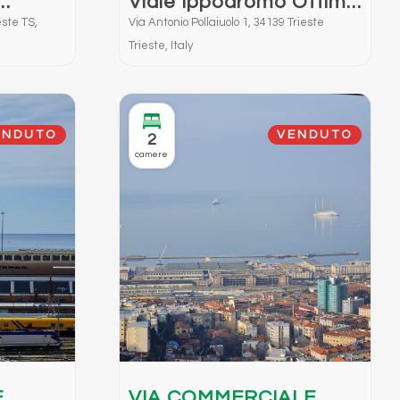
Viale Ippodromo Ottima
tturare
Opportunità di
ste TS,
Via Antonio Pollaiuolo 1, 34139 Trieste
Investimento.
Trieste, Italy
ENDUTO
VENDUTO
2
camere
E
VIA COMMERCIALE