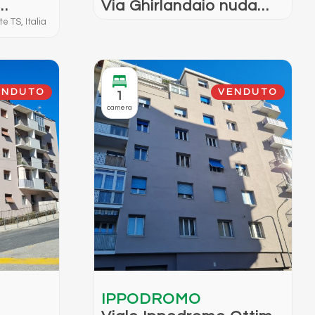
Via Ghirlandaio nuda
proprietà
e TS, Italia
ENDUTO
VENDUTO
1
camera
IPPODROMO