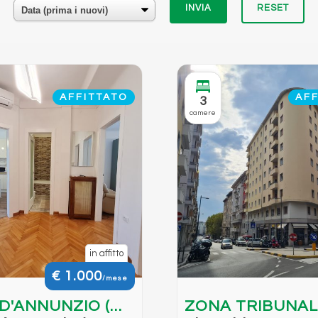
RESET
AFFITTATO
AFF
3
camere
in affitto
€ 1.000
/mese
 D'ANNUNZIO (
ZONA TRIBUNAL