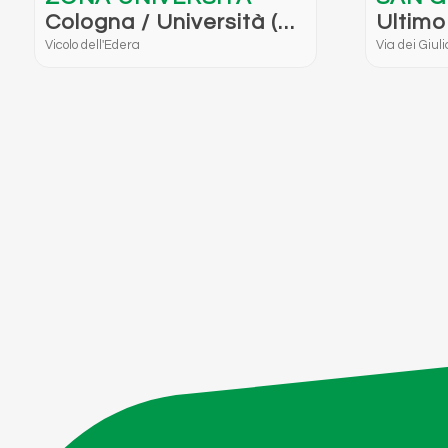
Cologna / Università (
Ultimo
Vicolo dell’Edera )
Giulia
Vicolo dell'Edera
Via dei Giuli
Triest