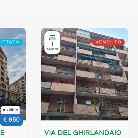
ITTATO
VENDUTO
1
camera
in affitto
€ 850
E
VIA DEL GHIRLANDAIO