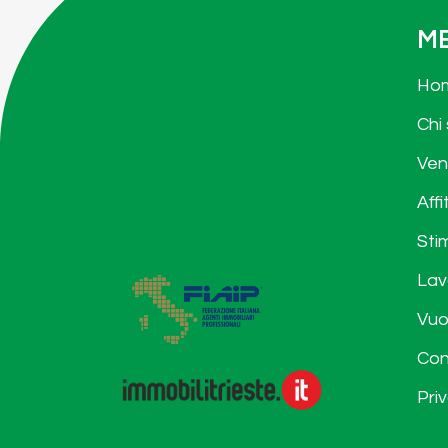
M
Ho
Chi
Ven
Affi
Sti
Lav
Vuo
Con
Pri