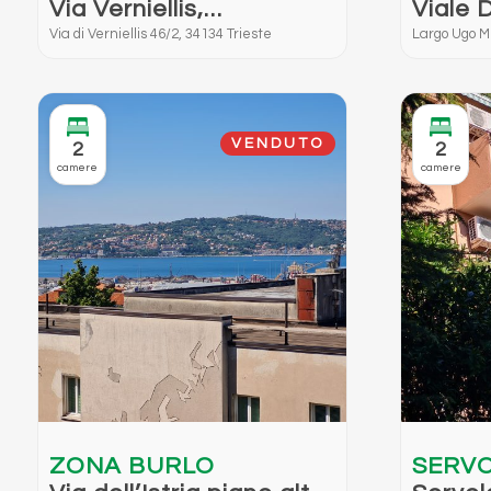
Via Verniellis,
Viale 
LARGO
disponibile da febbraio
Largo M
Via di Verniellis 46/2, 34134 Trieste
Largo Ugo Mi
2026
Ottimo
Compl
Arred
VENDUTO
2
2
camere
camere
ZONA BURLO
SERV