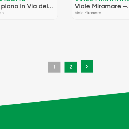
 piano in Via dei
Viale Miramare –
ni – San Giacomo,
Panoramico
ani
Viale Miramare
e
1
2