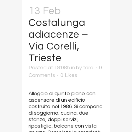
13 Feb
Costalunga
adiacenze –
Via Corelli,
Trieste
Posted at 18:08h
in
by
faro
0
Comments
0
Likes
Alloggio al quinto piano con
ascensore di un edificio
costruito nel 1986. Si compone
di soggiorno, cucina, due
stanze, doppi servizi,
ripostiglio, balcone con vista