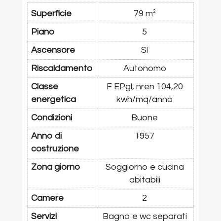
Superficie
79 m
2
Piano
5
Ascensore
Sì
Riscaldamento
Autonomo
Classe
F EPgl, nren 104,20
energetica
kwh/mq/anno
Condizioni
Buone
Anno di
1957
costruzione
Zona giorno
Soggiorno e cucina
abitabili
Camere
2
Servizi
Bagno e wc separati