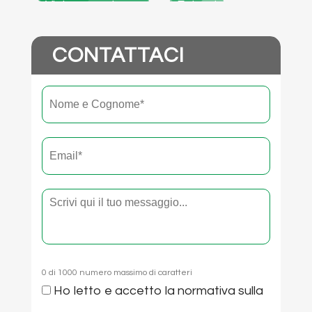
Vista verso la
Esterni
Esterni
Vano portone
città
CONTATTACI
Nome
Nome
e
cognome
*
Email
*
Testo
0 di 1000 numero massimo di caratteri
Consenso
Ho letto e accetto la
normativa sulla
*