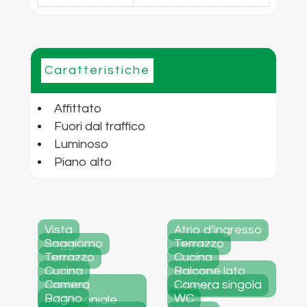
Caratteristiche
Affittato
Fuori dal traffico
Luminoso
Piano alto
Vista
Atrio d’ingresso
Soggiorno
Terrazzo
Terrazzo
Cucina
Cucina
Balcone lato
Camera
Camera singola
interno
Bagno
WC
matrimoniale