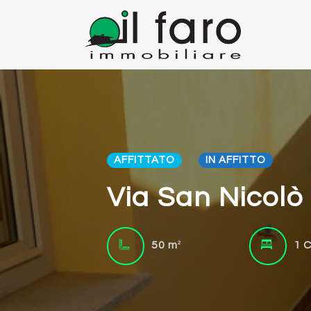
AFFITTATO
IN AFFITTO
Via San Nicolò 
2
50 m
1 