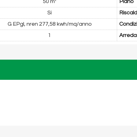
50 m
Piano
2
Sì
Riscal
G EPgl, nren 277,58 kwh/mq/anno
Condiz
1
Arreda