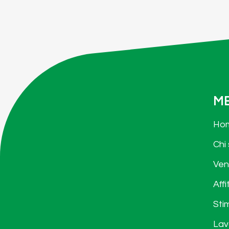
M
Ho
Chi
Ven
Affi
Sti
Lav