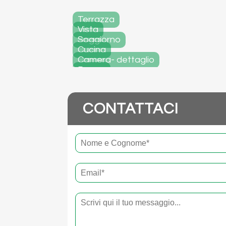
Terrazza
Vista
Soggiorno
Cucina
Camera- dettaglio
Bagno
Vano portone
CONTATTACI
Nome
e
cognome
Email
*
*
Testo