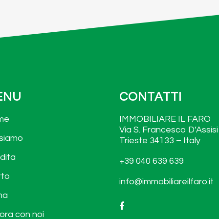
ENU
CONTATTI
me
IMMOBILIARE IL FARO
Via S. Francesco D’Assisi
 siamo
Trieste 34133 – Italy
dita
+39 040 639 639
tto
info@immobiliareilfaro.it
ma
ora con noi