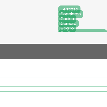
Terrazza
Soggiorno
Cucina
Camera
Bagno
Particolare serramenti
Facciata