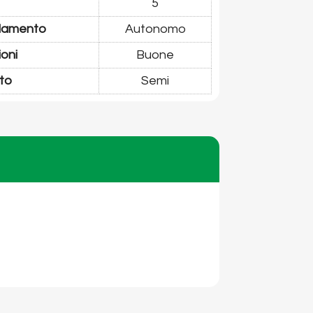
5
damento
Autonomo
ioni
Buone
to
Semi