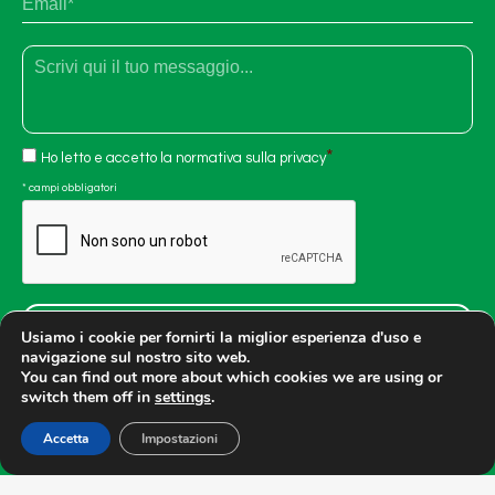
e
m
c
a
o
i
g
T
l
n
e
*
o
s
m
t
e
o
*
C
*
Ho letto e accetto la
normativa sulla privacy
o
n
* campi obbligatori
s
C
e
A
n
P
s
T
o
C
*
H
A
Usiamo i cookie per fornirti la miglior esperienza d'uso e
navigazione sul nostro sito web.
You can find out more about which cookies we are using or
switch them off in
settings
.
Accetta
Impostazioni
&
Il Faro di Franco Monteduro
C. sas | P.IVA
00633720321