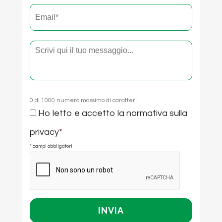
*
Email
*
Testo
0 di 1000 numero massimo di caratteri
Consenso
Ho letto e accetto la
normativa sulla
*
privacy
*
* campi obbligatori
CAPTCHA