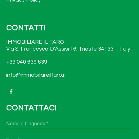
CONTATTI
IMMOBILIARE IL FARO
Via S. Francesco D’Assisi 16, Trieste 34133 – Italy
+39 040 639 639
info@immobiliareilfaro.it
CONTATTACI
N
No
o
m
e
E