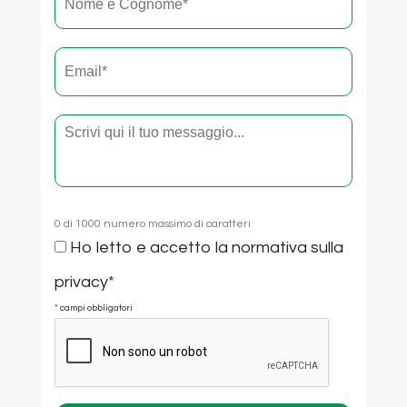
e
cognome
*
Email
*
Testo
0 di 1000 numero massimo di caratteri
Consenso
Ho letto e accetto la
normativa sulla
*
privacy
*
* campi obbligatori
CAPTCHA