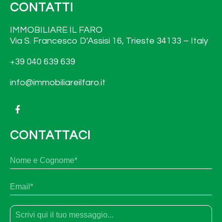
CONTATTI
IMMOBILIARE IL FARO
Via S. Francesco D’Assisi 16, Trieste 34133 – Italy
+39 040 639 639
info@immobiliareilfaro.it
CONTATTACI
N
No
o
m
e
E
e
m
c
a
o
i
g
T
l
n
e
*