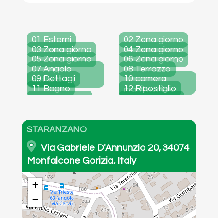
01 Esterni
02 Zona giorno
03 Zona giorno
04 Zona giorno
05 Zona giorno
06 Zona giorno
07 Angolo
08 Terrazzo
09 Dettagli
10 camera
cottura
11 Bagno
12 Ripostiglio
matrimoniale
13 Vano scale
14 Vano scale
15 Cantina
planimetria
STARANZANO
Via Gabriele D'Annunzio 20, 34074
Monfalcone Gorizia, Italy
+
−