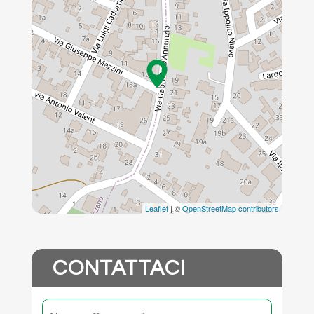
Leaflet
| ©
OpenStreetMap contributors
CONTATTACI
Nome
Nome