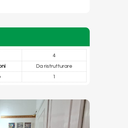
4
oni
Da ristrutturare
e
1