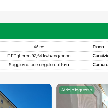
45 m
Piano
2
F EPgl, nren 92,64 kwh/mq/anno
Condizi
Soggiorno con angolo cottura
Camer
Atrio d’ingresso