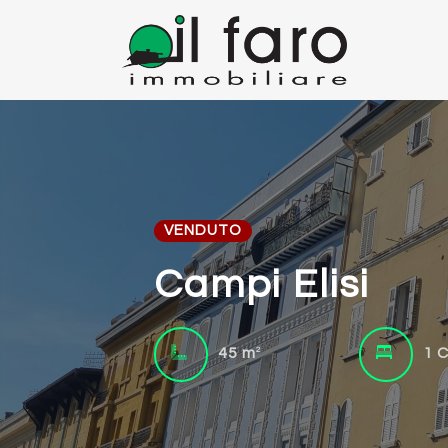
VENDUTO
Campi Elisi
2
45 m
1 