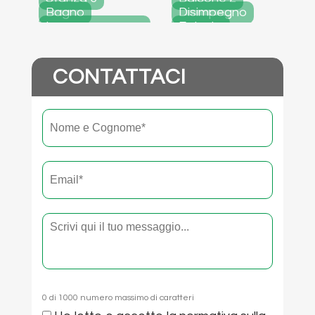
Bagno
Disimpegno
Ingresso
Entrata
Ascensore
Planimetria
palazzo
CONTATTACI
Nome
Nome
e
cognome
*
Email
*
Testo
0 di 1000 numero massimo di caratteri