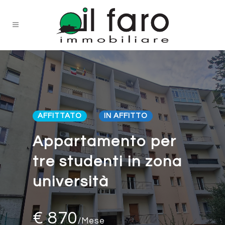
AFFITTATO
IN AFFITTO
Appartamento per
tre studenti in zona
università
€ 870
/Mese