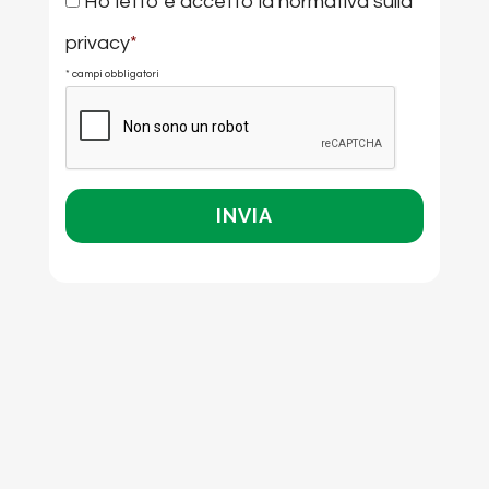
Consenso
Ho letto e accetto la
normativa sulla
*
privacy
*
* campi obbligatori
CAPTCHA