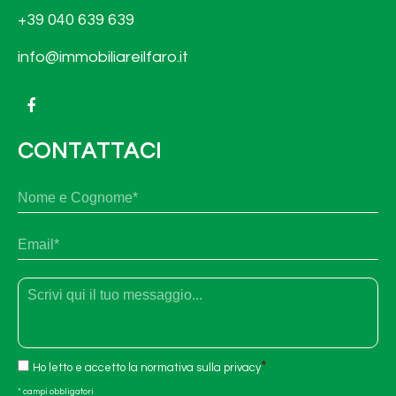
+39 040 639 639
info@immobiliareilfaro.it
CONTATTACI
N
No
o
m
e
E
e
m
c
a
o
i
g
T
l
n
e
*
o
s
m
t
e
o
*
C
*
Ho letto e accetto la
normativa sulla privacy
o
n
* campi obbligatori