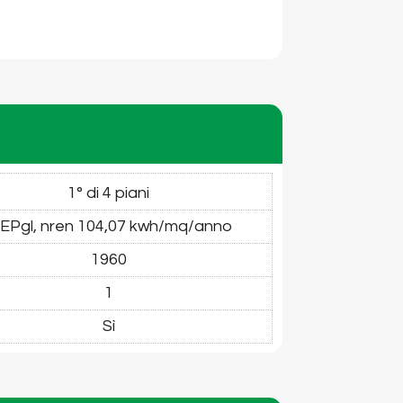
1° di 4 piani
 EPgl, nren 104,07 kwh/mq/anno
1960
1
Sì