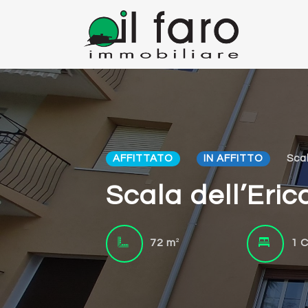
AFFITTATO
IN AFFITTO
Scal
Scala dell’Eri
2
72 m
1 