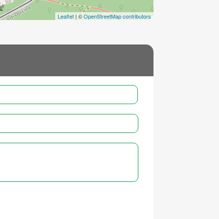
Leaflet
| ©
OpenStreetMap contributors
Nome