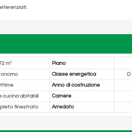
ferenziati.
72 m
Piano
2
tonomo
Classe energetica
D
ttime
Anno di costruzione
 cucina abitabili
Camere
leto finestrato
Arredato