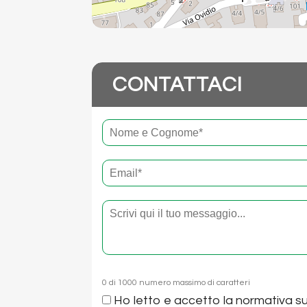
CONTATTACI
Nome
e
cognome
Email
*
*
Testo
0 di 1000 numero massimo di caratteri
Consenso
Ho letto e accetto la
normativa su