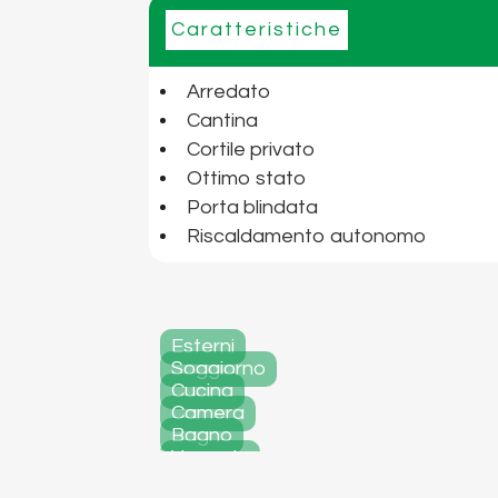
Caratteristiche
Arredato
Cantina
Cortile privato
Ottimo stato
Porta blindata
Riscaldamento autonomo
Esterni
Soggiorno
Cucina
Camera
Bagno
Veranda
Cortiletto