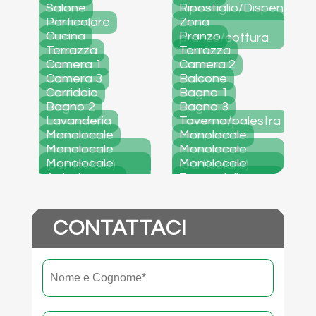
Salone
Ripostiglio/Dispensa
Particolare
Zona
Cucina
Pranzo
pranzo/cottura
Terrazza
Terrazza
Camera 1
Camera 2
Camera 3
Balcone
Corridoio
Bagno 1
Bagno 2
Bagno 3
Lavanderia
Taverna/palestra
Monolocale
Monolocale
Monolocale
Monolocale
Monolocale
Monolocale
(particolare)
(particolare)
Autorimessa
Zona griglia
(particolare)
(particolare)
Zona griglia
giardino
giardino
CONTATTACI
Nome
Nome
e
cognome
*